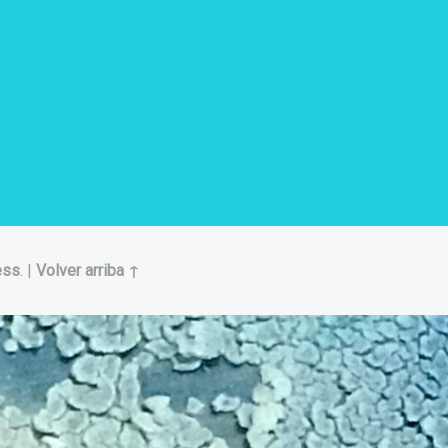
ess
.
|
Volver arriba ↑