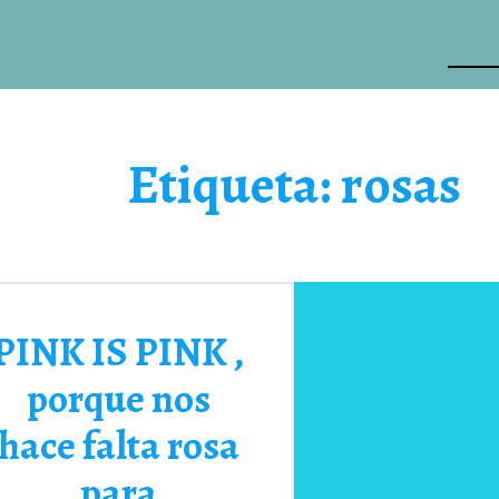
Etiqueta:
rosas
PINK IS PINK ,
porque nos
hace falta rosa
para