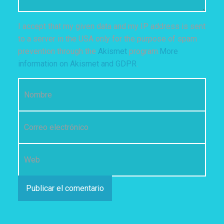
I accept that my given data and my IP address is sent
to a server in the USA only for the purpose of spam
prevention through the
Akismet
program.
More
information on Akismet and GDPR
.
Nombre
*
Correo electrónico
*
Web