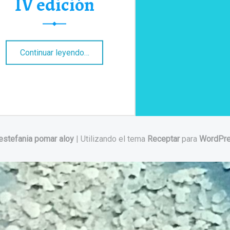
IV edición
“Inauguración Schwaiger Art IV edición”
Continuar leyendo
…
estefania pomar aloy
|
Utilizando el tema
Receptar
para
WordPr