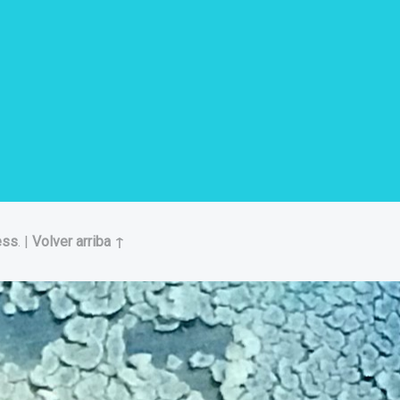
ess
.
|
Volver arriba ↑