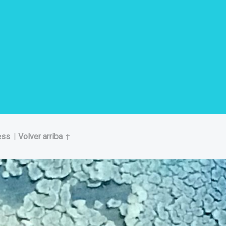
ess
.
|
Volver arriba ↑