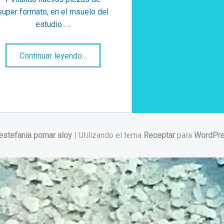
super formato, en el msuelo del
estudio .…
“formato XXL”
Continuar leyendo
…
estefania pomar aloy
|
Utilizando el tema
Receptar
para
WordPr