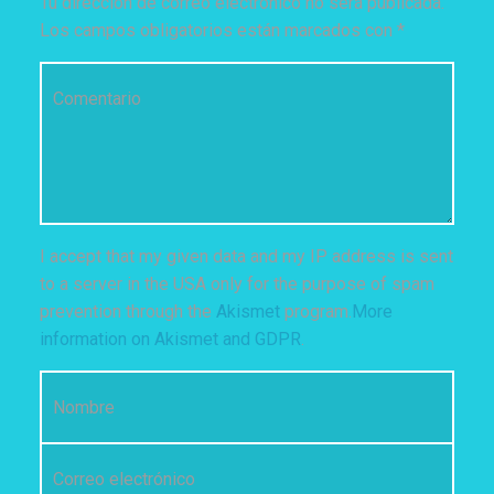
Tu dirección de correo electrónico no será publicada.
Los campos obligatorios están marcados con
*
Comentario
*
I accept that my given data and my IP address is sent
to a server in the USA only for the purpose of spam
prevention through the
Akismet
program.
More
information on Akismet and GDPR
.
Nombre
*
Correo electrónico
*